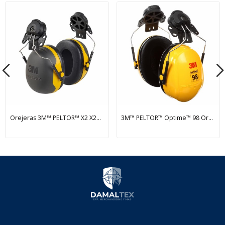
Orejeras 3M™ PELTOR™ X2 X2P3E/37276(AAD),...
3M™ PELTOR™ Optime™ 98 Orejera H9P3E, Accesorio...