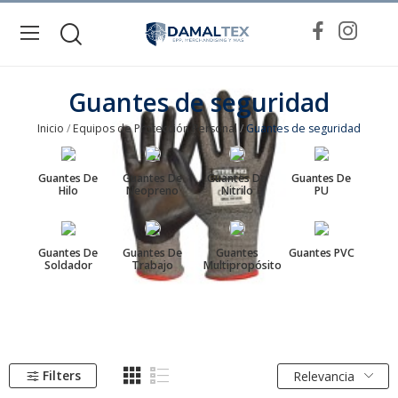
Guantes de seguridad
Inicio
Equipos de Protección Personal
Guantes de seguridad
Guantes De
Guantes De
Guantes De
Guantes De
Hilo
Neopreno
Nitrilo
PU
Guantes De
Guantes De
Guantes
Guantes PVC
Soldador
Trabajo
Multipropósito
Filters
Relevancia