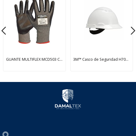
GUANTE MULTIFLEX MCD503 CUT-5 NIVEL D NITRILO...
3M™ Casco de Seguridad H700, Blanco, 1/Paquete