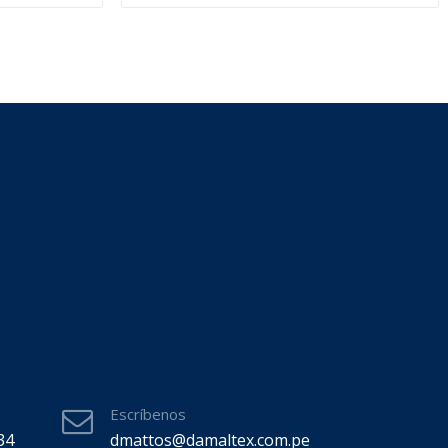
Escríbenos
34
dmattos@damaltex.com.pe